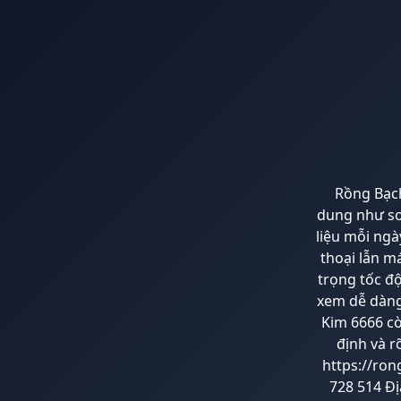
Rồng Bạch
dung như soi
liệu mỗi ngà
thoại lẫn m
trọng tốc độ
xem dễ dàng
Kim 6666 cò
định và r
https://ro
728 514 Đị