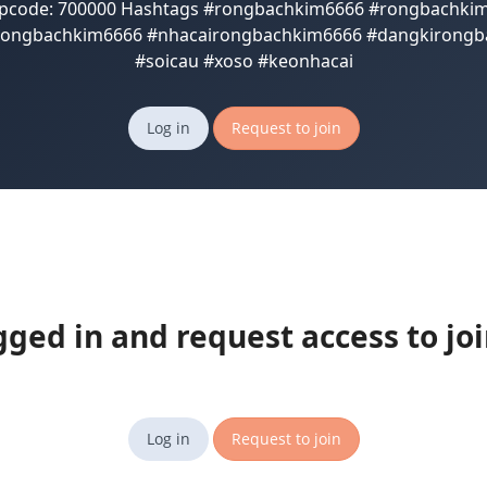
ipcode: 700000 Hashtags #rongbachkim6666 #rongbachki
rongbachkim6666 #nhacairongbachkim6666 #dangkirongb
#soicau #xoso #keonhacai
Log in
Request to join
gged in and request access to jo
Log in
Request to join