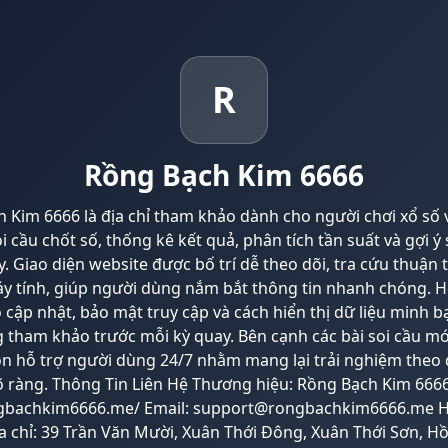
R
Rồng Bạch Kim 6666
 Kim 6666 là địa chỉ tham khảo dành cho người chơi xổ số v
 cầu chốt số, thống kê kết quả, phân tích tần suất và gợi ý
y. Giao diện website được bố trí dễ theo dõi, tra cứu thuận t
áy tính, giúp người dùng nắm bắt thông tin nhanh chóng. 
 cập nhật, bảo mật truy cập và cách hiển thị dữ liệu minh 
 tham khảo trước mỗi kỳ quay. Bên cạnh các bài soi cầu mớ
n hỗ trợ người dùng 24/7 nhằm mang lại trải nghiệm theo 
õ ràng. Thông Tin Liên Hệ Thương hiệu: Rồng Bạch Kim 666
ngbachkim6666.me/ Email: support@rongbachkim6666.me Ho
a chỉ: 39 Trần Văn Mười, Xuân Thới Đông, Xuân Thới Sơn, Hồ